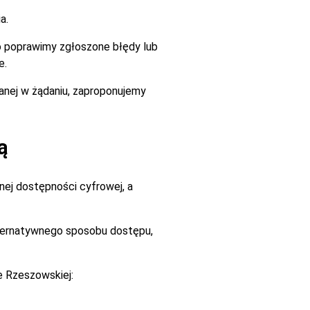
a.
go poprawimy zgłoszone błędy lub
e.
zanej w żądaniu, zaproponujemy
ą
ej dostępności cyfrowej, a
alternatywnego sposobu dostępu,
e Rzeszowskiej: