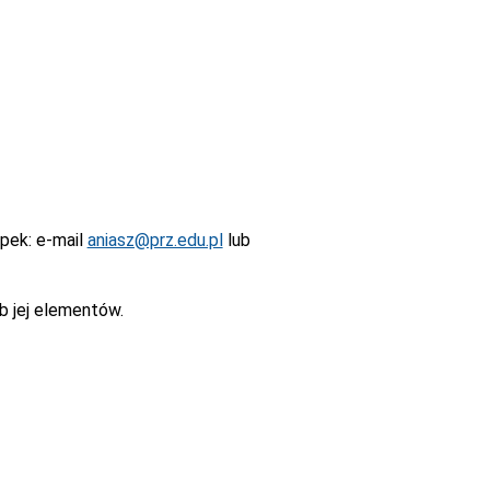
epek
: e-mail
aniasz@prz.edu.pl
lub
b jej elementów.