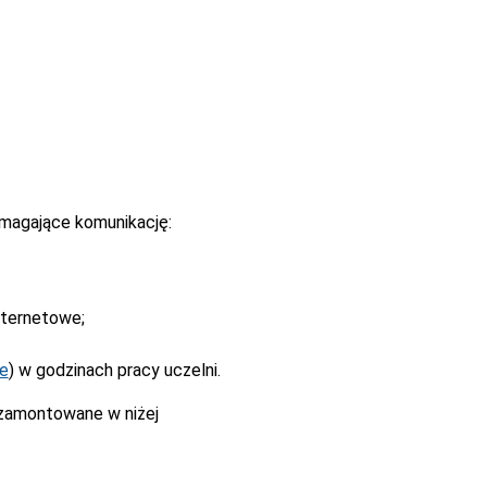
magające komunikację:
nternetowe;
ne
) w godzinach pracy uczelni.
 zamontowane w niżej