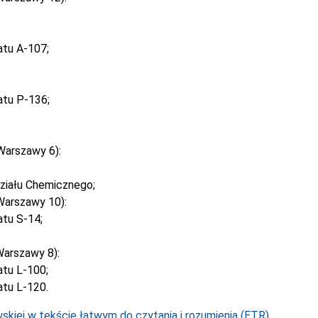
atu A-107;
atu P-136;
Warszawy 6):
ziału Chemicznego;
Warszawy 10):
tu S-14;
arszawy 8):
tu L-100;
tu L-120.
kiej w tekście łatwym do czytania i rozumienia (ETR).