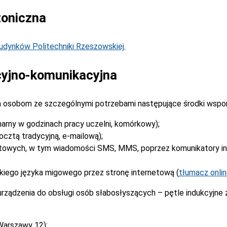
toniczna
dynków Politechniki Rzeszowskiej.
yjno-komunikacyjna
 osobom ze szczególnymi potrzebami następujące środki wspo
narny w godzinach pracy uczelni, komórkowy);
cztą tradycyjną, e-mailową);
stowych, w tym wiadomości SMS, MMS, poprzez komunikatory i
kiego języka migowego przez stronę internetową (
tłumacz onli
rządzenia do obsługi osób słabosłyszących – pętle indukcyjne
Warszawy 12):