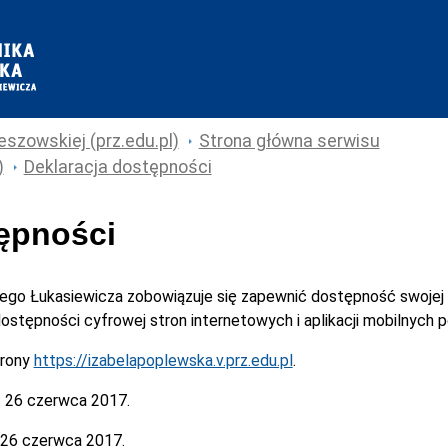
eszowskiej (prz.edu.pl)
Strona główna serwisu
)
Deklaracja dostępności
tępności
cego Łukasiewicza
zobowiązuje się zapewnić dostępność swojej
 dostępności cyfrowej stron internetowych i aplikacji mobilnych
trony
https://izabelapoplewska.v.prz.edu.pl
.
:
26 czerwca 2017.
26 czerwca 2017.